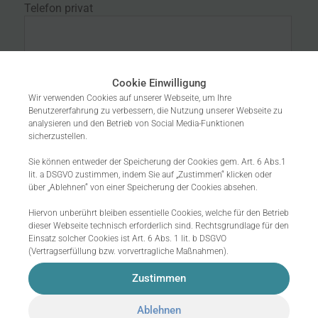
Telefon privat
Mobil privat
Cookie Einwilligung
Wir verwenden Cookies auf unserer Webseite, um Ihre
Benutzererfahrung zu verbessern, die Nutzung unserer Webseite zu
analysieren und den Betrieb von Social Media-Funktionen
sicherzustellen.
Geschäftlich
Sie können entweder der Speicherung der Cookies gem. Art. 6 Abs.1
lit. a DSGVO zustimmen, indem Sie auf „Zustimmen“ klicken oder
über „Ablehnen“ von einer Speicherung der Cookies absehen.
Hiervon unberührt bleiben essentielle Cookies, welche für den Betrieb
E-Mail*
dieser Webseite technisch erforderlich sind. Rechtsgrundlage für den
Einsatz solcher Cookies ist Art. 6 Abs. 1 lit. b DSGVO
(Vertragserfüllung bzw. vorvertragliche Maßnahmen).
Zustimmen
Wunschposition und -tätigkeit
Ablehnen