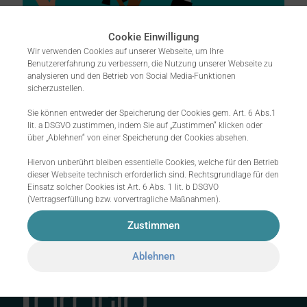
Cookie Einwilligung
Wir verwenden Cookies auf unserer Webseite, um Ihre
joerg.neubert
on
26. July 2022
Benutzererfahrung zu verbessern, die Nutzung unserer Webseite zu
analysieren und den Betrieb von Social Media-Funktionen
Candidate Experience
sicherzustellen.
The candidate experience
Sie können entweder der Speicherung der Cookies gem. Art. 6 Abs.1
lit. a DSGVO zustimmen, indem Sie auf „Zustimmen“ klicken oder
encompasses all perceptions and
über „Ablehnen“ von einer Speicherung der Cookies absehen.
experiences that an applicant has with
a company during the application
Hiervon unberührt bleiben essentielle Cookies, welche für den Betrieb
phase. This includes all points of
dieser Webseite technisch erforderlich sind. Rechtsgrundlage für den
contact such
[…]
Einsatz solcher Cookies ist Art. 6 Abs. 1 lit. b DSGVO
(Vertragserfüllung bzw. vorvertragliche Maßnahmen).
1
0
Read more
Zustimmen
Ablehnen