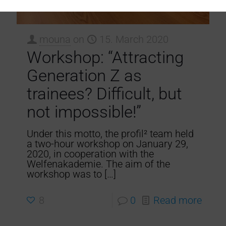
mouna
on
15. March 2020
Workshop: “Attracting
Generation Z as
trainees? Difficult, but
not impossible!”
Under this motto, the profil² team held
a two-hour workshop on January 29,
2020, in cooperation with the
Welfenakademie. The aim of the
workshop was to
[…]
8
0
Read more