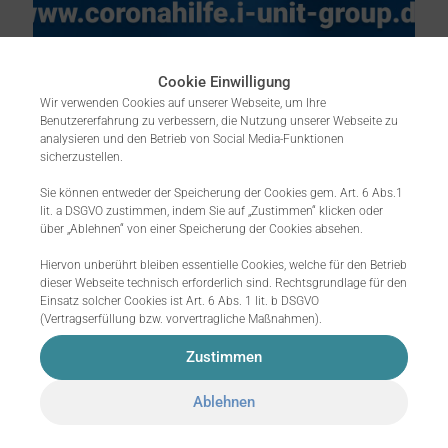
Cookie Einwilligung
mouna
on
20. April 2020
Wir verwenden Cookies auf unserer Webseite, um Ihre
Recruiting meets
Benutzererfahrung zu verbessern, die Nutzung unserer Webseite zu
analysieren und den Betrieb von Social Media-Funktionen
Corona
sicherzustellen.
Sie können entweder der Speicherung der Cookies gem. Art. 6 Abs.1
War der Arbeitsmarkt bis zuletzt noch
lit. a DSGVO zustimmen, indem Sie auf „Zustimmen“ klicken oder
vom War of talents geprägt, so
über „Ablehnen“ von einer Speicherung der Cookies absehen.
definieren ihn heute überwiegend
Unsicherheiten. Die Corona-Krise ist in
Hiervon unberührt bleiben essentielle Cookies, welche für den Betrieb
Deutschland angekommen und
dieser Webseite technisch erforderlich sind. Rechtsgrundlage für den
hinterlässt ihre Spuren in der
Einsatz solcher Cookies ist Art. 6 Abs. 1 lit. b DSGVO
(Vertragserfüllung bzw. vorvertragliche Maßnahmen).
deutschen
[…]
Zustimmen
5
0
Read more
Ablehnen