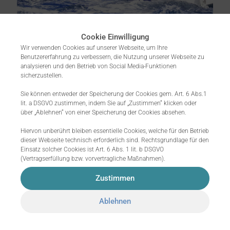
Cookie Einwilligung
joerg.neubert
on
2. Juni 2021
Wir verwenden Cookies auf unserer Webseite, um Ihre
Benutzererfahrung zu verbessern, die Nutzung unserer Webseite zu
Design Thinking IN und
analysieren und den Betrieb von Social Media-Funktionen
sicherzustellen.
FÜR HR
Sie können entweder der Speicherung der Cookies gem. Art. 6 Abs.1
Wie durch Kreativ-Methoden eine
lit. a DSGVO zustimmen, indem Sie auf „Zustimmen“ klicken oder
über „Ablehnen“ von einer Speicherung der Cookies absehen.
Employee Experience gestaltet werden
kann, die kritisches Denken,
Hiervon unberührt bleiben essentielle Cookies, welche für den Betrieb
Teamarbeit und Innovation fördert.
dieser Webseite technisch erforderlich sind. Rechtsgrundlage für den
Von Lisa-Marie Anders Einstieg Design
Einsatz solcher Cookies ist Art. 6 Abs. 1 lit. b DSGVO
Thinking gilt als DAS Tool
[…]
(Vertragserfüllung bzw. vorvertragliche Maßnahmen).
Zustimmen
2
0
Read more
Ablehnen