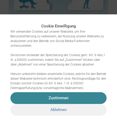
joerg.neubert
on
17. Mai 2022
Cookie Einwilligung
Gamification im
Wir verwenden Cookies auf unserer Webseite, um Ihre
Benutzererfahrung zu verbessern, die Nutzung unserer Webseite zu
Recruiting –Der
analysieren und den Betrieb von Social Media-Funktionen
sicherzustellen.
nächste große Trend?
Sie können entweder der Speicherung der Cookies gem. Art. 6 Abs.1
lit. a DSGVO zustimmen, indem Sie auf „Zustimmen“ klicken oder
Von Nele Klinger und Jonas Gaida
über „Ablehnen“ von einer Speicherung der Cookies absehen.
Gamification im Recruiting ist eine
facettenreiche Möglichkeit, um
Hiervon unberührt bleiben essentielle Cookies, welche für den Betrieb
unzählige kreative Ansätze spielerisch
dieser Webseite technisch erforderlich sind. Rechtsgrundlage für den
in den Bewerbungsprozess
Einsatz solcher Cookies ist Art. 6 Abs. 1 lit. b DSGVO
einzubinden. Talente verbinden etwas
(Vertragserfüllung bzw. vorvertragliche Maßnahmen).
Besonderes
[…]
Zustimmen
8
0
Read more
Ablehnen